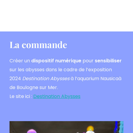
La commande
Créer un
dispositif numérique
pour
sensibiliser
sur les abysses dans le cadre de l’exposition
2024
Destination Abysses
à l’aquarium Nausicaà
de Boulogne sur Mer.
Le site ici :
Destination Abysses